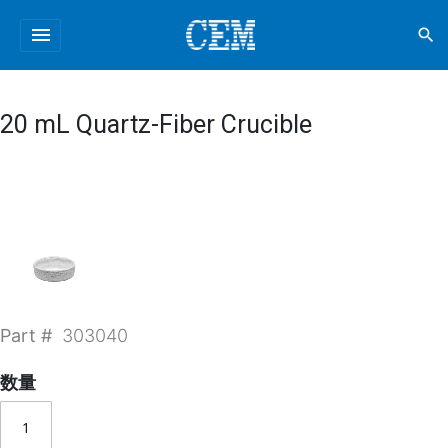
menu
search
20 mL Quartz-Fiber Crucible
Part #
303040
数量