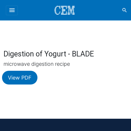
menu
search
Digestion of Yogurt - BLADE
microwave digestion recipe
View PDF