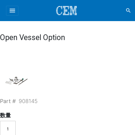
menu
search
Open Vessel Option
Part #
908145
数量