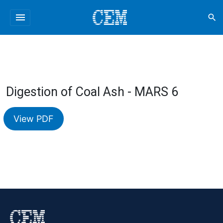
menu
search
Digestion of Coal Ash - MARS 6
View PDF