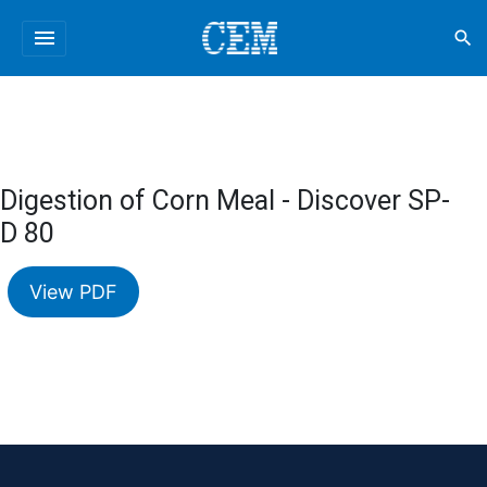
menu
search
Digestion of Corn Meal - Discover SP-
D 80
View PDF