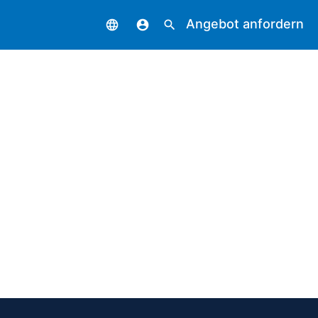
Angebot anfordern
language
account_circle
search