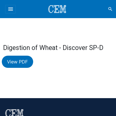
menu
search
Digestion of Wheat - Discover SP-D
View PDF