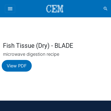
menu
search
Fish Tissue (Dry) - BLADE
microwave digestion recipe
View PDF