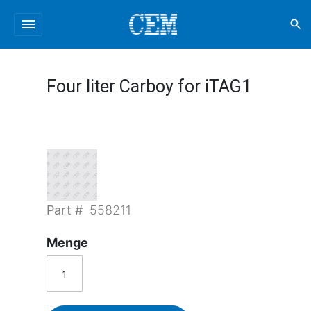
menu
search
Four liter Carboy for iTAG1
Part #
558211
Menge