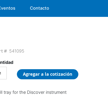
Eventos
Contacto
rt #
541095
ntidad
Agregar a la cotización
ll tray for the Discover instrument