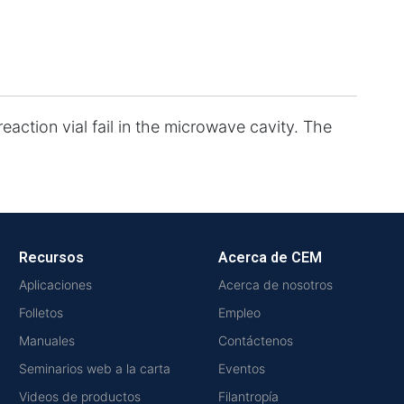
action vial fail in the microwave cavity. The
Recursos
Acerca de CEM
Aplicaciones
Acerca de nosotros
Folletos
Empleo
Manuales
Contáctenos
Seminarios web a la carta
Eventos
Videos de productos
Filantropía