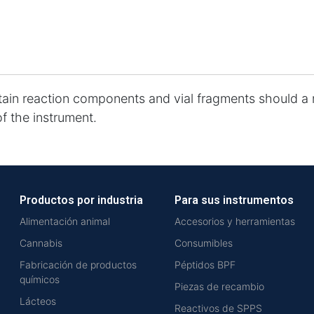
ain reaction components and vial fragments should a re
 of the instrument.
Productos por industria
Para sus instrumentos
Alimentación animal
Accesorios y herramientas
Cannabis
Consumibles
Fabricación de productos
Péptidos BPF
químicos
Piezas de recambio
Lácteos
Reactivos de SPPS