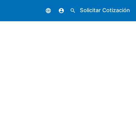
Solicitar Cotización
language
account_circle
search