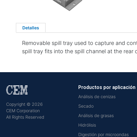
Detalles
Removable spill tray used to capture and cont
spill tray fits into the spill channel at the rear
Productos por aplicación
Análisis de cenizas
Copyright © 2026
Secado
CEM Corporation
Análisis de grasas
All Rights Reserved
Hidrólisis
Digestión por microondas