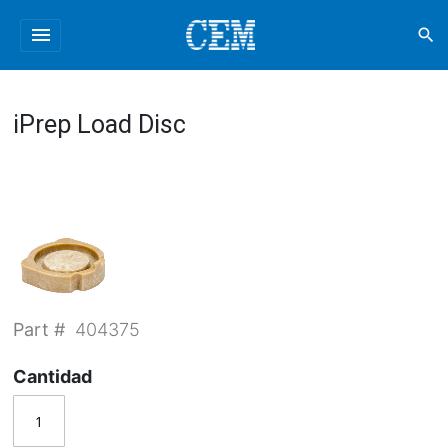
menu
search
iPrep Load Disc
Part #
404375
Cantidad