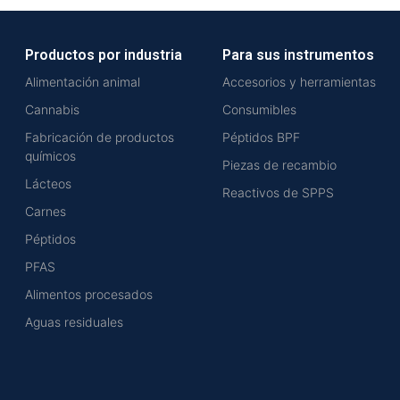
Productos por industria
Para sus instrumentos
Alimentación animal
Accesorios y herramientas
Cannabis
Consumibles
Fabricación de productos
Péptidos BPF
químicos
Piezas de recambio
Lácteos
Reactivos de SPPS
Carnes
Péptidos
PFAS
Alimentos procesados
Aguas residuales