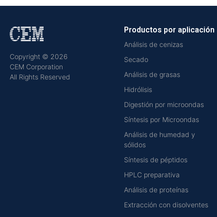
Productos por aplicación
Análisis de cenizas
Copyright © 2026
Secado
CEM Corporation
Análisis de grasas
All Rights Reserved
Hidrólisis
Digestión por microondas
Síntesis por Microondas
Análisis de humedad y
sólidos
Síntesis de péptidos
HPLC preparativa
Análisis de proteínas
Extracción con disolventes