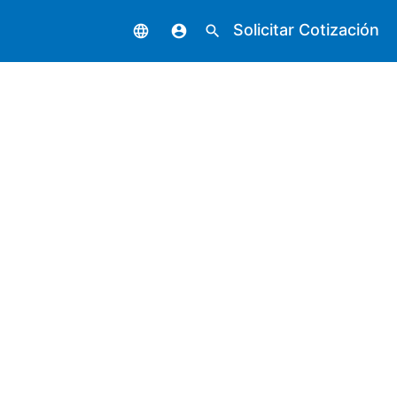
Solicitar Cotización
language
account_circle
search