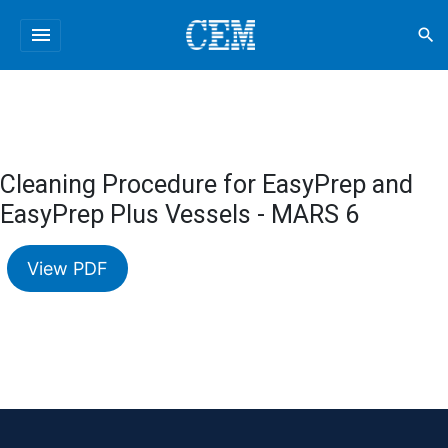
menu
search
Cleaning Procedure for EasyPrep and
EasyPrep Plus Vessels - MARS 6
View PDF