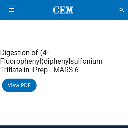
menu
search
Digestion of (4-
Fluorophenyl)diphenylsulfonium
Triflate in iPrep - MARS 6
View PDF