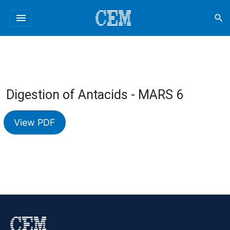
menu
search
Digestion of Antacids - MARS 6
View PDF