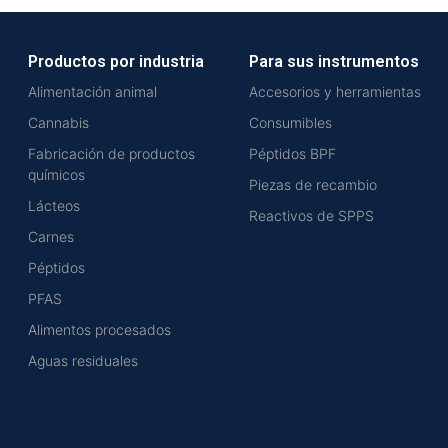
Productos por industria
Para sus instrumentos
Alimentación animal
Accesorios y herramientas
Cannabis
Consumibles
Fabricación de productos
Péptidos BPF
químicos
Piezas de recambio
Lácteos
Reactivos de SPPS
Carnes
Péptidos
PFAS
Alimentos procesados
Aguas residuales