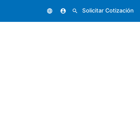
Solicitar Cotización
language
account_circle
search