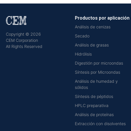
Productos por aplicación
Análisis de cenizas
Copyright © 2026
Secado
CEM Corporation
Análisis de grasas
All Rights Reserved
Hidrólisis
Digestión por microondas
Síntesis por Microondas
Análisis de humedad y
sólidos
Síntesis de péptidos
HPLC preparativa
Análisis de proteínas
Extracción con disolventes