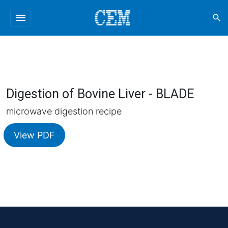
menu
search
Digestion of Bovine Liver - BLADE
microwave digestion recipe
View PDF