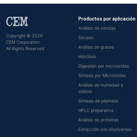
Productos por aplicación
Análisis de cenizas
Copyright © 2026
Secado
CEM Corporation
Análisis de grasas
All Rights Reserved
Hidrólisis
Digestión por microondas
Síntesis por Microondas
Análisis de humedad y
sólidos
Síntesis de péptidos
HPLC preparativa
Análisis de proteínas
Extracción con disolventes