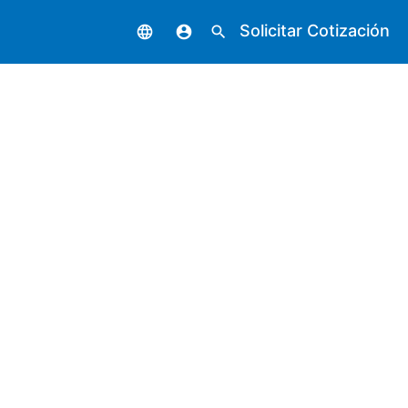
Solicitar Cotización
language
account_circle
search