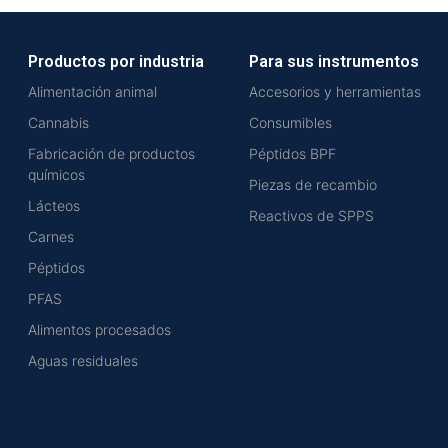
Productos por industria
Para sus instrumentos
Alimentación animal
Accesorios y herramientas
Cannabis
Consumibles
Fabricación de productos
Péptidos BPF
químicos
Piezas de recambio
Lácteos
Reactivos de SPPS
Carnes
Péptidos
PFAS
Alimentos procesados
Aguas residuales