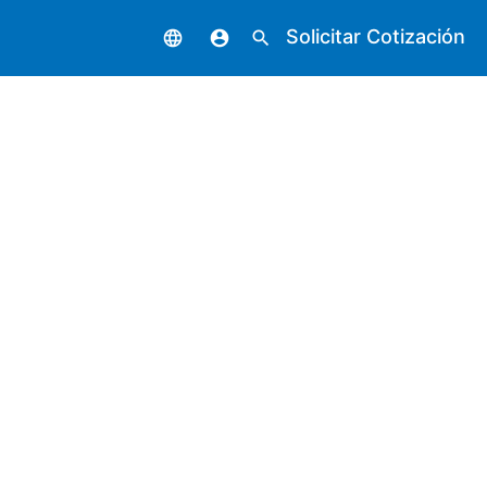
Solicitar Cotización
language
account_circle
search