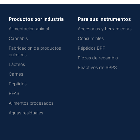
Productos por industria
Para sus instrumentos
Alimentación animal
Accesorios y herramientas
Cannabis
Consumibles
Fabricación de productos
Péptidos BPF
químicos
Piezas de recambio
Lácteos
Reactivos de SPPS
Carnes
Péptidos
PFAS
Alimentos procesados
Aguas residuales