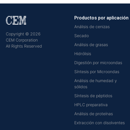
Productos por aplicación
Análisis de cenizas
Copyright © 2026
Secado
CEM Corporation
Análisis de grasas
All Rights Reserved
Hidrólisis
Digestión por microondas
Síntesis por Microondas
Análisis de humedad y
sólidos
Síntesis de péptidos
HPLC preparativa
Análisis de proteínas
Extracción con disolventes