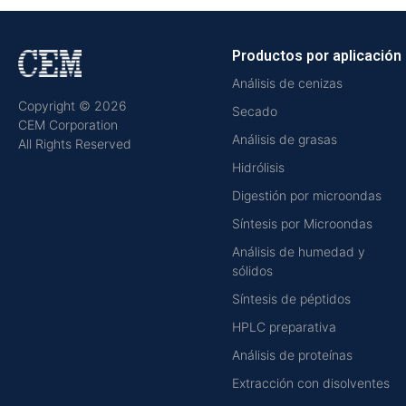
Productos por aplicación
Análisis de cenizas
Copyright © 2026
Secado
CEM Corporation
Análisis de grasas
All Rights Reserved
Hidrólisis
Digestión por microondas
Síntesis por Microondas
Análisis de humedad y
sólidos
Síntesis de péptidos
HPLC preparativa
Análisis de proteínas
Extracción con disolventes