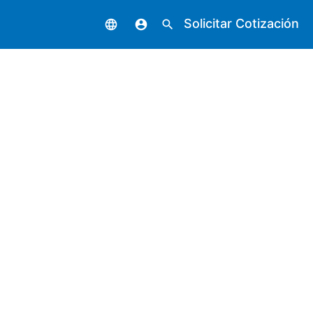
Solicitar Cotización
language
account_circle
search