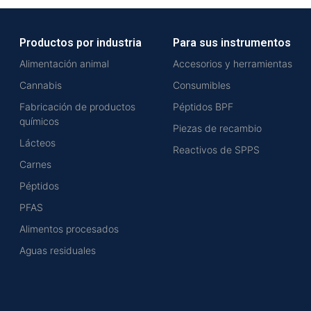
Productos por industria
Para sus instrumentos
Alimentación animal
Accesorios y herramientas
Cannabis
Consumibles
Fabricación de productos
Péptidos BPF
químicos
Piezas de recambio
Lácteos
Reactivos de SPPS
Carnes
Péptidos
PFAS
Alimentos procesados
Aguas residuales