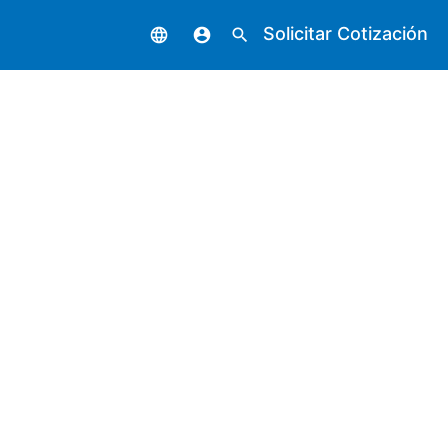
Solicitar Cotización
language
account_circle
search