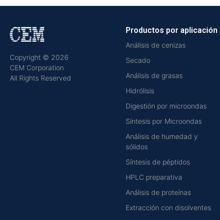
Productos por aplicación
Análisis de cenizas
Copyright © 2026
Secado
CEM Corporation
Análisis de grasas
All Rights Reserved
Hidrólisis
Digestión por microondas
Síntesis por Microondas
Análisis de humedad y
sólidos
Síntesis de péptidos
HPLC preparativa
Análisis de proteínas
Extracción con disolventes