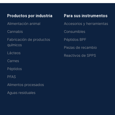
Productos por industria
Para sus instrumentos
Alimentación animal
Accesorios y herramientas
Cannabis
Consumibles
Fabricación de productos
Péptidos BPF
químicos
Piezas de recambio
Lácteos
Reactivos de SPPS
Carnes
Péptidos
PFAS
Alimentos procesados
Aguas residuales