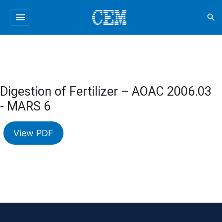
menu
search
Digestion of Fertilizer – AOAC 2006.03
- MARS 6
View PDF