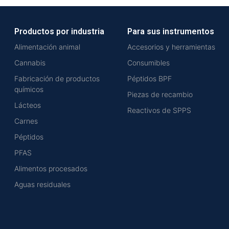
Productos por industria
Para sus instrumentos
Alimentación animal
Accesorios y herramientas
Cannabis
Consumibles
Fabricación de productos
Péptidos BPF
químicos
Piezas de recambio
Lácteos
Reactivos de SPPS
Carnes
Péptidos
PFAS
Alimentos procesados
Aguas residuales