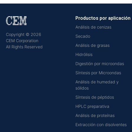
Productos por aplicación
Análisis de cenizas
Copyright © 2026
Secado
CEM Corporation
Análisis de grasas
All Rights Reserved
Hidrólisis
Digestión por microondas
Síntesis por Microondas
Análisis de humedad y
sólidos
Síntesis de péptidos
HPLC preparativa
Análisis de proteínas
Extracción con disolventes