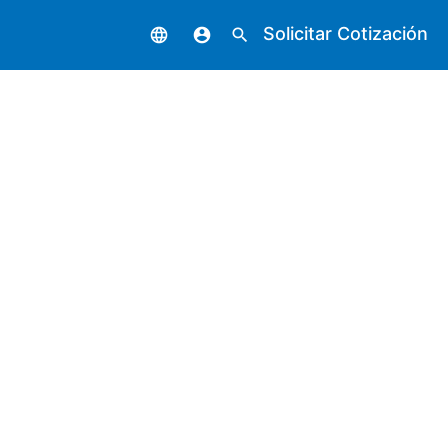
Solicitar Cotización
language
account_circle
search