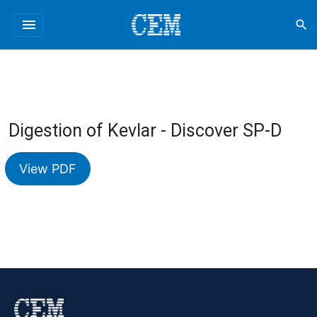
menu
search
Digestion of Kevlar - Discover SP-D
View PDF