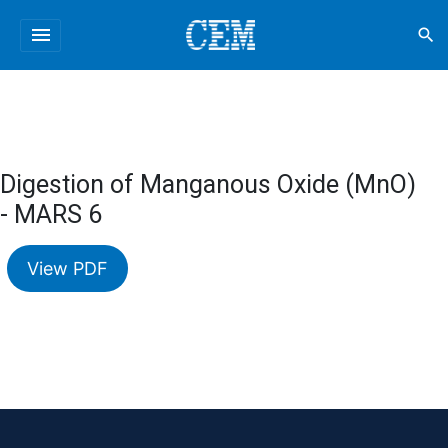
menu
search
Digestion of Manganous Oxide (MnO)
- MARS 6
View PDF