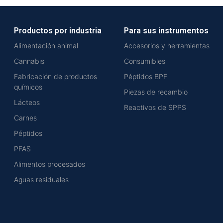
Productos por industria
Para sus instrumentos
Alimentación animal
Accesorios y herramientas
Cannabis
Consumibles
Fabricación de productos
Péptidos BPF
químicos
Piezas de recambio
Lácteos
Reactivos de SPPS
Carnes
Péptidos
PFAS
Alimentos procesados
Aguas residuales