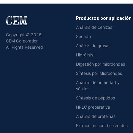
Productos por aplicación
Análisis de cenizas
Copyright © 2026
Secado
CEM Corporation
Análisis de grasas
All Rights Reserved
Hidrólisis
Digestión por microondas
Síntesis por Microondas
Análisis de humedad y
sólidos
Síntesis de péptidos
HPLC preparativa
Análisis de proteínas
Extracción con disolventes