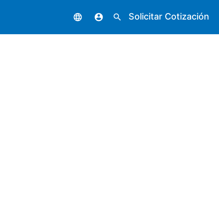
Solicitar Cotización
language
account_circle
search