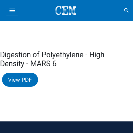
menu
search
Digestion of Polyethylene - High
Density - MARS 6
View PDF