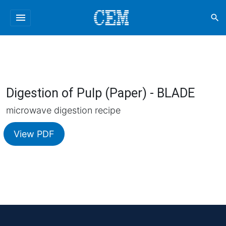
menu
search
Digestion of Pulp (Paper) - BLADE
microwave digestion recipe
View PDF