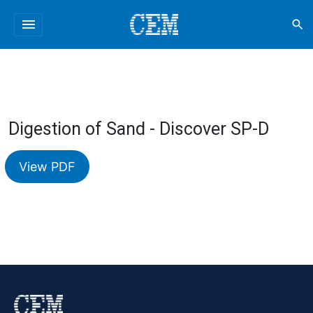
menu
search
Digestion of Sand - Discover SP-D
View PDF