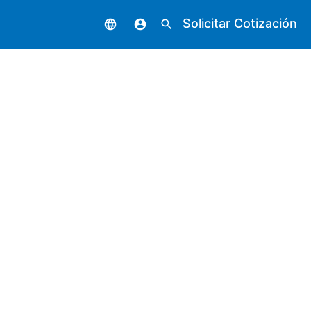
Solicitar Cotización
language
account_circle
search