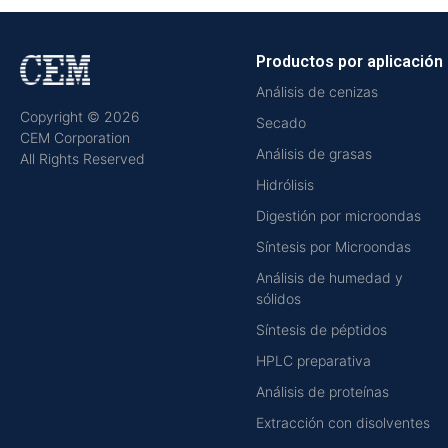
Productos por aplicación
Análisis de cenizas
Copyright © 2026
Secado
CEM Corporation
Análisis de grasas
All Rights Reserved
Hidrólisis
Digestión por microondas
Síntesis por Microondas
Análisis de humedad y
sólidos
Síntesis de péptidos
HPLC preparativa
Análisis de proteínas
Extracción con disolventes