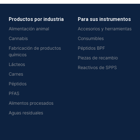
Productos por industria
Para sus instrumentos
Alimentación animal
Accesorios y herramientas
Cannabis
Consumibles
Fabricación de productos
Péptidos BPF
químicos
Piezas de recambio
Lácteos
Reactivos de SPPS
Carnes
Péptidos
PFAS
Alimentos procesados
Aguas residuales