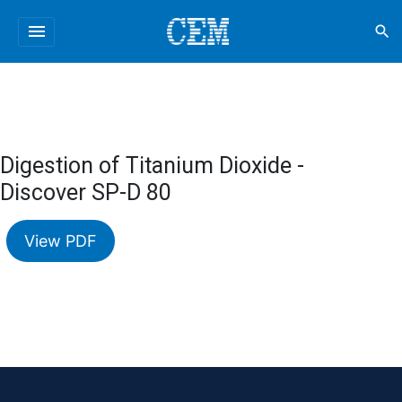
menu
search
Digestion of Titanium Dioxide -
Discover SP-D 80
View PDF