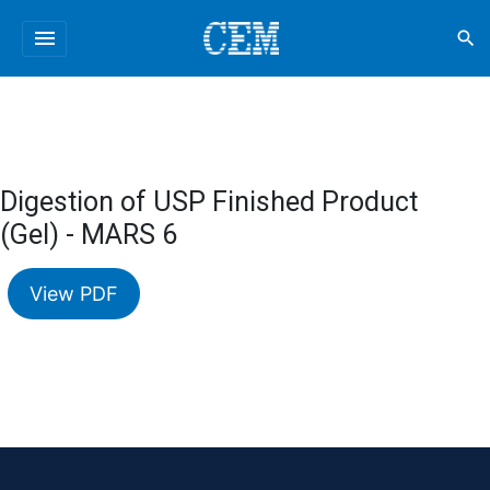
menu
search
Digestion of USP Finished Product
(Gel) - MARS 6
View PDF