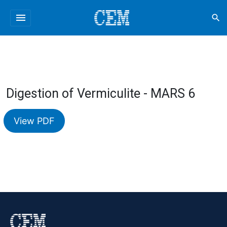
menu
search
Digestion of Vermiculite - MARS 6
View PDF