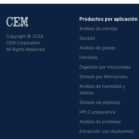
Productos por aplicación
Análisis de cenizas
Copyright © 2026
Secado
CEM Corporation
Análisis de grasas
All Rights Reserved
Hidrólisis
Digestión por microondas
Síntesis por Microondas
Análisis de humedad y
sólidos
Síntesis de péptidos
HPLC preparativa
Análisis de proteínas
Extracción con disolventes