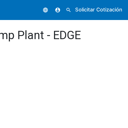
Solicitar Cotización
language
account_circle
search
emp Plant - EDGE