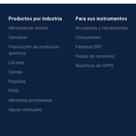
Productos por industria
Para sus instrumentos
Alimentación animal
Accesorios y herramientas
Cannabis
Consumibles
Fabricación de productos
Péptidos BPF
químicos
Piezas de recambio
Lácteos
Reactivos de SPPS
Carnes
Péptidos
PFAS
Alimentos procesados
Aguas residuales