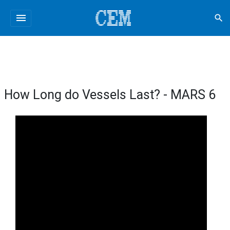
menu
search
How Long do Vessels Last? - MARS 6