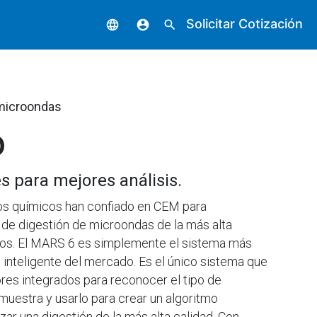
Solicitar Cotización
language
account_circle
search
 microondas
6
s para mejores análisis.
os químicos han confiado en CEM para
 de digestión de microondas de la más alta
rios. El MARS 6 es simplemente el sistema más
e inteligente del mercado. Es el único sistema que
ores integrados para reconocer el tipo de
muestra y usarlo para crear un algoritmo
zar una digestión de la más alta calidad. Con