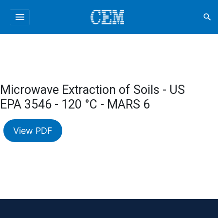
menu
search
Microwave Extraction of Soils - US
EPA 3546 - 120 °C - MARS 6
View PDF