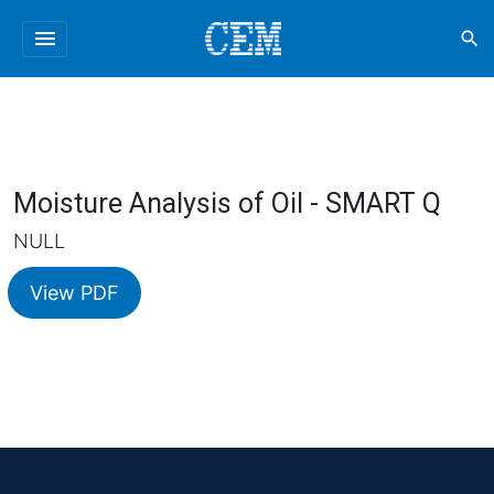
menu
search
Moisture Analysis of Oil - SMART Q
NULL
View PDF