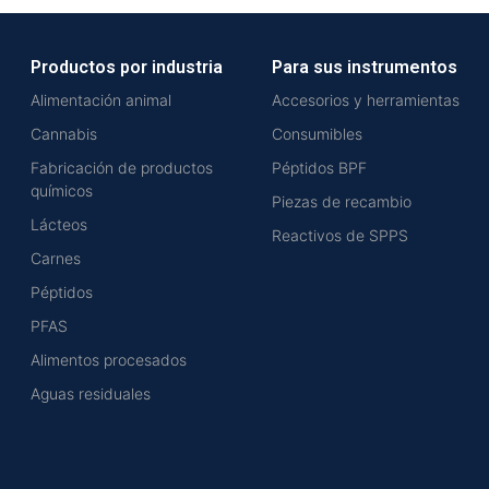
Productos por industria
Para sus instrumentos
Alimentación animal
Accesorios y herramientas
Cannabis
Consumibles
Fabricación de productos
Péptidos BPF
químicos
Piezas de recambio
Lácteos
Reactivos de SPPS
Carnes
Péptidos
PFAS
Alimentos procesados
Aguas residuales