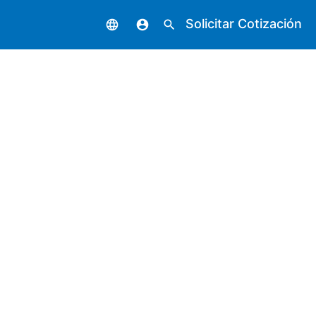
Solicitar Cotización
language
account_circle
search