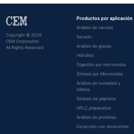
Productos por aplicación
Análisis de cenizas
Copyright © 2026
Secado
CEM Corporation
Análisis de grasas
All Rights Reserved
Hidrólisis
Digestión por microondas
Síntesis por Microondas
Análisis de humedad y
sólidos
Síntesis de péptidos
HPLC preparativa
Análisis de proteínas
Extracción con disolventes