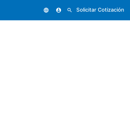
Solicitar Cotización
language
account_circle
search