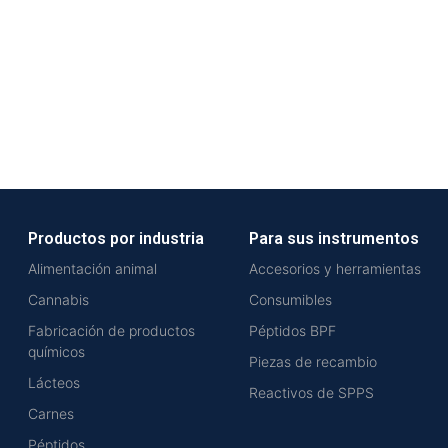
Productos por industria
Para sus instrumentos
Alimentación animal
Accesorios y herramientas
Cannabis
Consumibles
Fabricación de productos
Péptidos BPF
químicos
Piezas de recambio
Lácteos
Reactivos de SPPS
Carnes
Péptidos