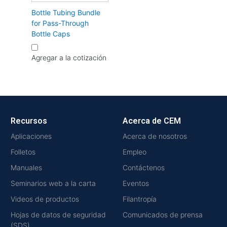
Bottle Tubing Bundle
for Pass-Through
Bottle Caps
Agregar a la cotización
Recursos
Acerca de CEM
Aplicaciones
Acerca de nosotros
Folletos
Empleo
Manuales
Contáctenos
Seminarios web a la carta
Eventos
Videos de productos
Filantropía
Hojas de datos de seguridad
Comunicados de prensa
(SDS)