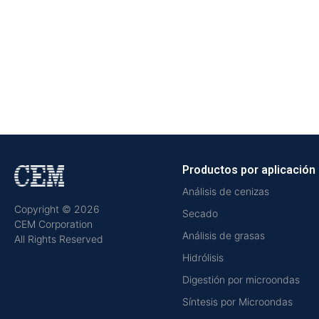
Productos por aplicación
Análisis de cenizas
Copyright © 2026
Secado
CEM Corporation
Análisis de grasas
All Rights Reserved
Hidrólisis
Digestión por microondas
Síntesis por Microondas