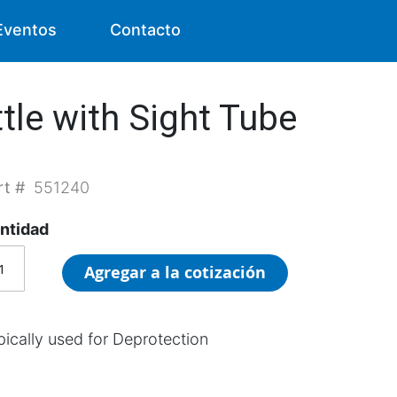
Eventos
Contacto
ttle with Sight Tube
rt #
551240
ntidad
Agregar a la cotización
pically used for Deprotection