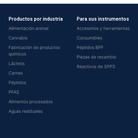
Productos por industria
Para sus instrumentos
Alimentación animal
Accesorios y herramientas
Cannabis
Consumibles
Fabricación de productos
Péptidos BPF
químicos
Piezas de recambio
Lácteos
Reactivos de SPPS
Carnes
Péptidos
PFAS
Alimentos procesados
Aguas residuales