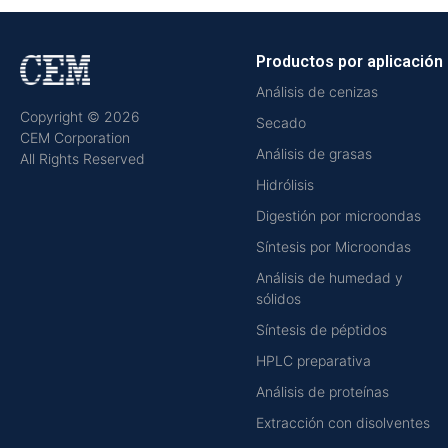
Productos por aplicación
Análisis de cenizas
Copyright © 2026
Secado
CEM Corporation
Análisis de grasas
All Rights Reserved
Hidrólisis
Digestión por microondas
Síntesis por Microondas
Análisis de humedad y
sólidos
Síntesis de péptidos
HPLC preparativa
Análisis de proteínas
Extracción con disolventes