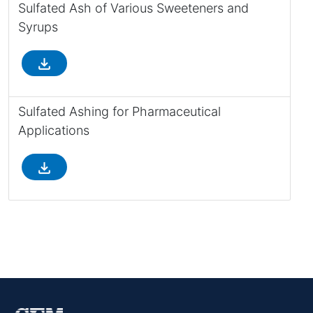
Sulfated Ash of Various Sweeteners and
Syrups
file_download
Sulfated Ashing for Pharmaceutical
Applications
file_download