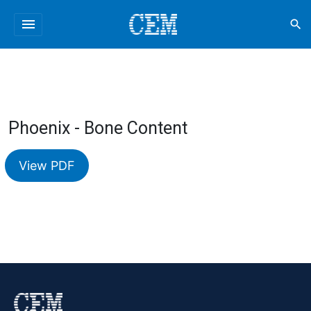
menu
search
Phoenix - Bone Content
View PDF