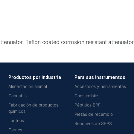
enuator. Teflon coated corrosion resistant attenuator 
Productos por industria
Para sus instrumentos
Alimentación animal
Accesorios y herramientas
Cannabis
Consumibles
Fabricación de productos
Péptidos BPF
químicos
Piezas de recambio
Lácteos
Reactivos de SPPS
Carnes