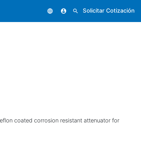
Solicitar Cotización
language
account_circle
search
flon coated corrosion resistant attenuator for