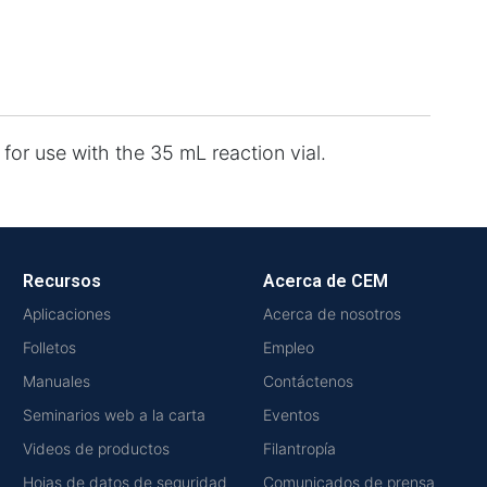
for use with the 35 mL reaction vial.
Recursos
Acerca de CEM
Aplicaciones
Acerca de nosotros
Folletos
Empleo
Manuales
Contáctenos
Seminarios web a la carta
Eventos
Videos de productos
Filantropía
Hojas de datos de seguridad
Comunicados de prensa