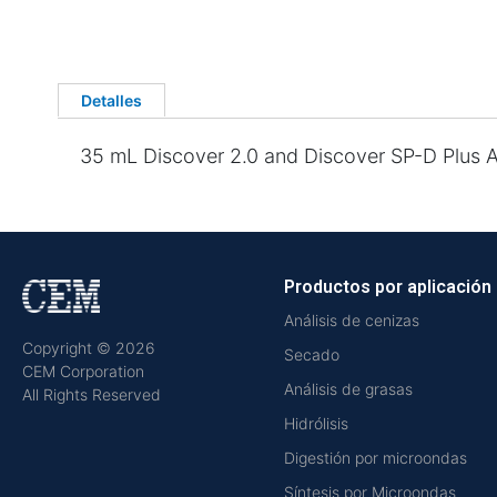
Detalles
35 mL Discover 2.0 and Discover SP-D Plus Att
Productos por aplicación
Análisis de cenizas
Copyright © 2026
Secado
CEM Corporation
Análisis de grasas
All Rights Reserved
Hidrólisis
Digestión por microondas
Síntesis por Microondas