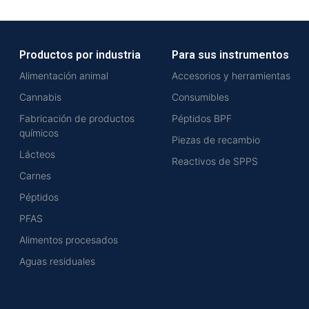
Productos por industria
Para sus instrumentos
Alimentación animal
Accesorios y herramientas
Cannabis
Consumibles
Fabricación de productos
Péptidos BPF
químicos
Piezas de recambio
Lácteos
Reactivos de SPPS
Carnes
Péptidos
PFAS
Alimentos procesados
Aguas residuales