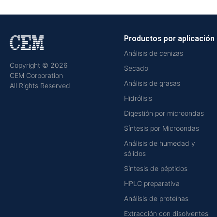
Productos por aplicación
Análisis de cenizas
Copyright © 2026
Secado
CEM Corporation
Análisis de grasas
All Rights Reserved
Hidrólisis
Digestión por microondas
Síntesis por Microondas
Análisis de humedad y
sólidos
Síntesis de péptidos
HPLC preparativa
Análisis de proteínas
Extracción con disolventes