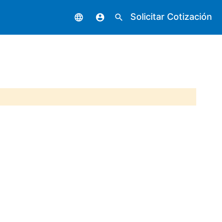
Solicitar Cotización
language
account_circle
search