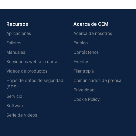
Recursos
Acerca de CEM
Aplicaciones
Acerca de nosotros
Folletos
Empleo
Manuales
Contáctenos
Seminarios web a la carta
Eventos
Videos de productos
Filantropía
Hojas de datos de seguridad
Comunicados de prensa
(SDS)
Privacidad
Servicio
Cookie Policy
Software
Serie de videos