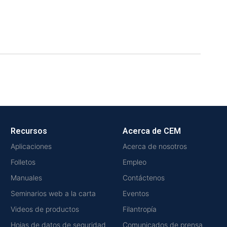
Recursos
Acerca de CEM
Aplicaciones
Acerca de nosotros
Folletos
Empleo
Manuales
Contáctenos
Seminarios web a la carta
Eventos
Videos de productos
Filantropía
Hojas de datos de seguridad
Comunicados de prensa