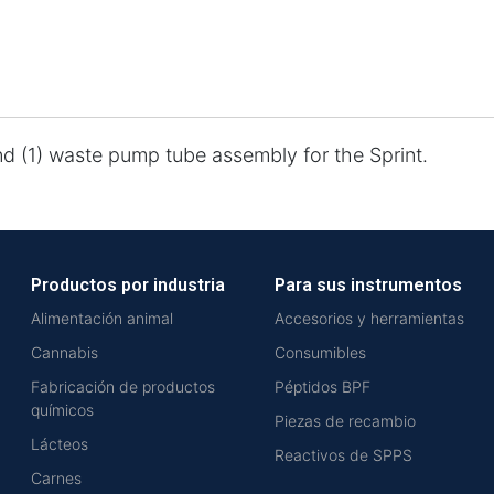
nd (1) waste pump tube assembly for the Sprint.
Productos por industria
Para sus instrumentos
Alimentación animal
Accesorios y herramientas
Cannabis
Consumibles
Fabricación de productos
Péptidos BPF
químicos
Piezas de recambio
Lácteos
Reactivos de SPPS
Carnes