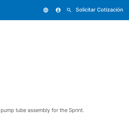
Solicitar Cotización
language
account_circle
search
 pump tube assembly for the Sprint.