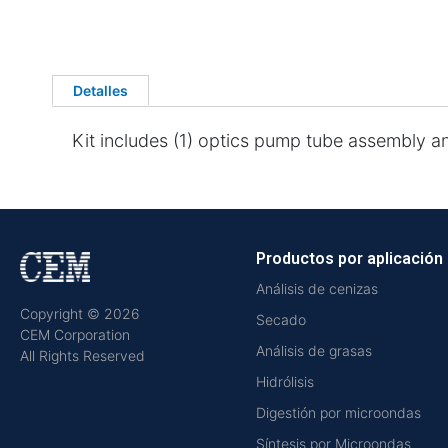
Detalles
Kit includes (1) optics pump tube assembly a
Productos por aplicación
Análisis de cenizas
Copyright © 2026
Secado
CEM Corporation
Análisis de grasas
All Rights Reserved
Hidrólisis
Digestión por microondas
Síntesis por Microondas