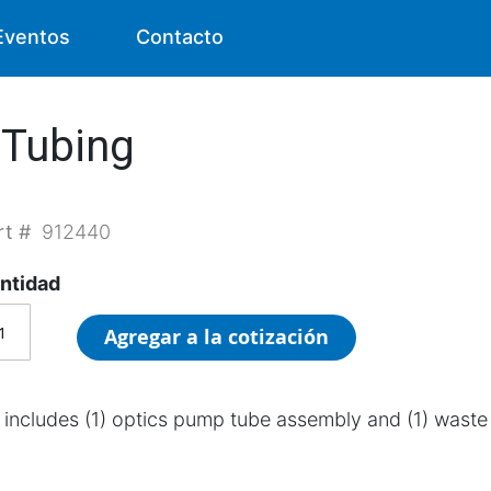
Eventos
Contacto
 Tubing
rt #
912440
ntidad
Agregar a la cotización
t includes (1) optics pump tube assembly and (1) waste