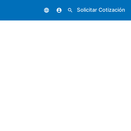
Solicitar Cotización
language
account_circle
search