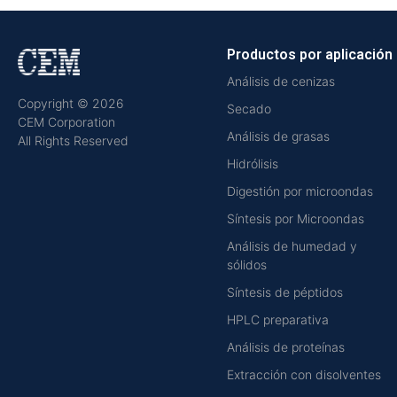
Productos por aplicación
Análisis de cenizas
Copyright © 2026
Secado
CEM Corporation
Análisis de grasas
All Rights Reserved
Hidrólisis
Digestión por microondas
Síntesis por Microondas
Análisis de humedad y
sólidos
Síntesis de péptidos
HPLC preparativa
Análisis de proteínas
Extracción con disolventes