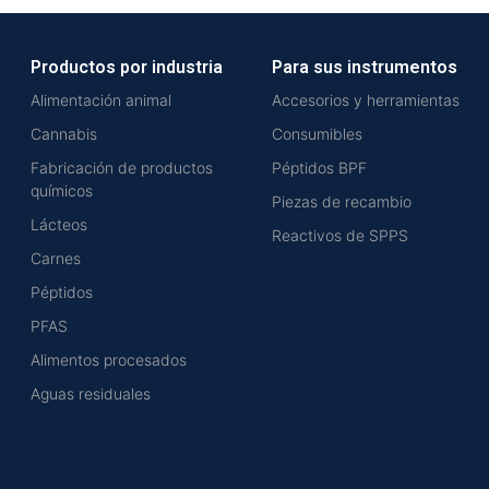
Productos por industria
Para sus instrumentos
Alimentación animal
Accesorios y herramientas
Cannabis
Consumibles
Fabricación de productos
Péptidos BPF
químicos
Piezas de recambio
Lácteos
Reactivos de SPPS
Carnes
Péptidos
PFAS
Alimentos procesados
Aguas residuales