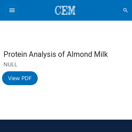
menu
search
Protein Analysis of Almond Milk
NULL
View PDF