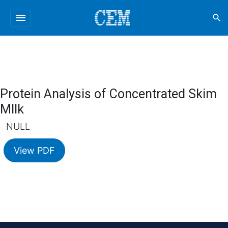
menu
search
Protein Analysis of Concentrated Skim
MIlk
NULL
View PDF