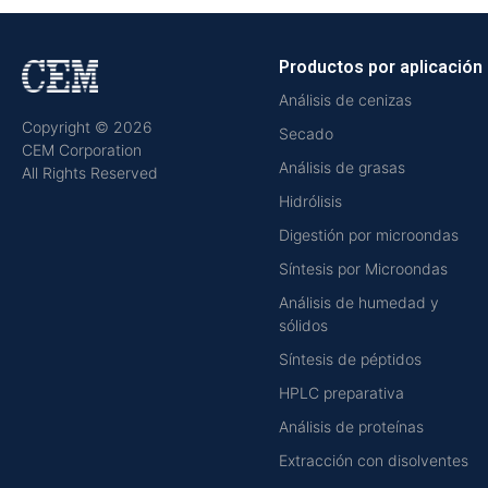
Productos por aplicación
Análisis de cenizas
Copyright © 2026
Secado
CEM Corporation
Análisis de grasas
All Rights Reserved
Hidrólisis
Digestión por microondas
Síntesis por Microondas
Análisis de humedad y
sólidos
Síntesis de péptidos
HPLC preparativa
Análisis de proteínas
Extracción con disolventes