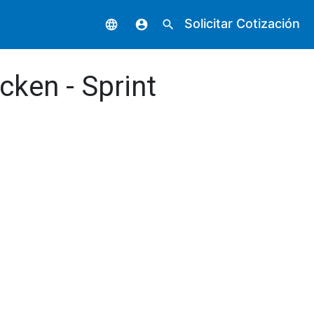
Solicitar Cotización
language
account_circle
search
cken - Sprint