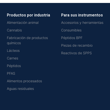
Productos por industria
Para sus instrumentos
Alimentación animal
Accesorios y herramientas
Cannabis
Consumibles
Fabricación de productos
Péptidos BPF
químicos
Piezas de recambio
Lácteos
Reactivos de SPPS
Carnes
Péptidos
PFAS
Alimentos procesados
Aguas residuales